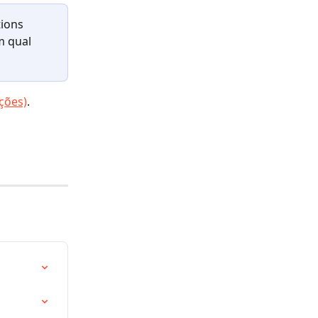
ions 
m qual 
ções)
.